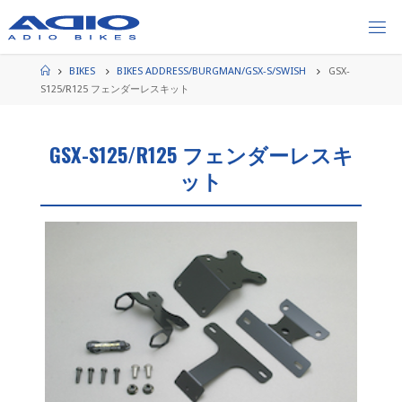
コ
ン
テ
ン
ホ
BIKES
BIKES ADDRESS/BURGMAN/GSX-S/SWISH
GSX-
ー
ツ
S125/R125 フェンダーレスキット
ム
へ
ス
GSX-S125/R125 フェンダーレスキ
キ
ッ
ット
プ