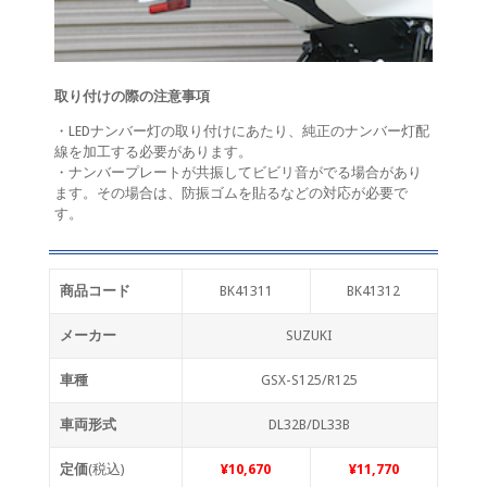
取り付けの際の注意事項
・LEDナンバー灯の取り付けにあたり、純正のナンバー灯配
線を加工する必要があります。
・ナンバープレートが共振してビビリ音がでる場合があり
ます。その場合は、防振ゴムを貼るなどの対応が必要で
す。
商品コード
BK41311
BK41312
メーカー
SUZUKI
車種
GSX-S125/R125
車両形式
DL32B/DL33B
定価
(税込)
¥10,670
¥11,770