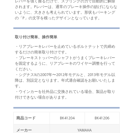
レバーを強く握るだけで、スプリングの力で自動的に解除
されます。Pレバーは、通常のブレーキ操作の妨げにならな
いように、大きさも考えられています。形状もパーキング
の「P」の文字を模ったデザインとなっています。
取り付け簡単、操作簡単
・リアブレーキレバーを止めているボルトナットで共締め
するだけの簡単取り付けです。
・ブレーキストッパーのシャフトがうまくブレーキレバー
を固定するように、リアブレーキのワイヤー調整を行って
ください。
・シグナスXの2007年〜2012年モデルと、2013年モデル以
降は、別設定となります。年式適合確認をお願いいたしま
す。
・ウインカーを社外品に交換されている場合、製品が取り
付けできない場合があります。
商品コード
BK41204
BK41206
メーカー
YAMAHA