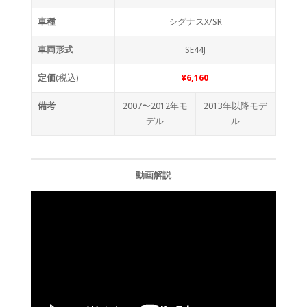
車種
シグナスX/SR
車両形式
SE44J
定価
(税込)
¥6,160
備考
2007〜2012年モ
2013年以降モデ
デル
ル
動画解説