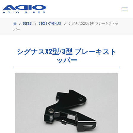
コ
ン
テ
ン
ホ
BIKES
BIKES CYGNUS
シグナスX2型/3型 ブレーキストッ
ー
ツ
パー
ム
へ
ス
シグナスX2型/3型 ブレーキスト
キ
ッ
ッパー
プ