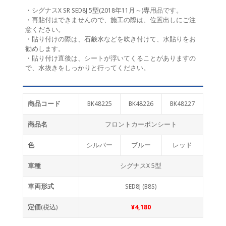
・シグナスX SR SED8J 5型(2018年11月～)専用品です。
・再貼付はできませんので、施工の際は、位置出しにご注
意ください。
・貼り付けの際は、石鹸水などを吹き付けて、水貼りをお
勧めします。
・貼り付け直後は、シートが浮いてくることがありますの
で、水抜きをしっかりと行ってください。
商品コード
BK48225
BK48226
BK48227
商品名
フロントカーボンシート
色
シルバー
ブルー
レッド
車種
シグナスX 5型
車両形式
SED8J (B8S)
定価
(税込)
¥4,180