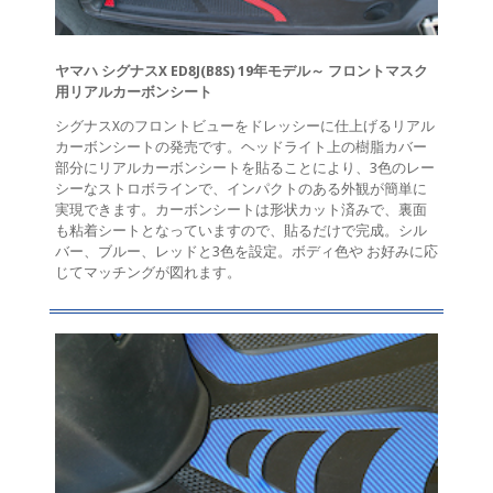
ヤマハ シグナスX ED8J(B8S) 19年モデル～ フロントマスク
用リアルカーボンシート
シグナスXのフロントビューをドレッシーに仕上げるリアル
カーボンシートの発売です。ヘッドライト上の樹脂カバー
部分にリアルカーボンシートを貼ることにより、3色のレー
シーなストロボラインで、インパクトのある外観が簡単に
実現できます。カーボンシートは形状カット済みで、裏面
も粘着シートとなっていますので、貼るだけで完成。シル
バー、ブルー、レッドと3色を設定。ボディ色や お好みに応
じてマッチングが図れます。