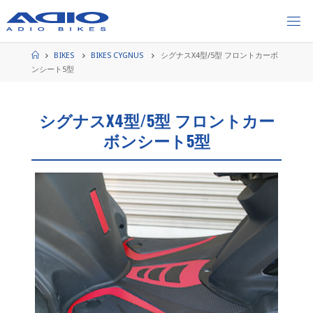
コ
ン
テ
ン
ホ
BIKES
BIKES CYGNUS
シグナスX4型/5型 フロントカーボ
ー
ツ
ンシート5型
ム
へ
ス
シグナスX4型/5型 フロントカー
キ
ッ
ボンシート5型
プ