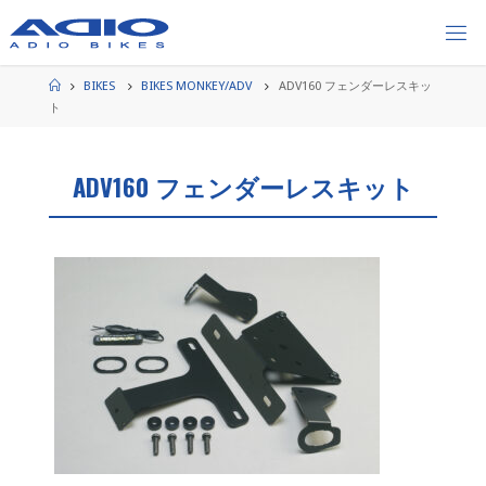
コ
ン
テ
ン
ホ
BIKES
BIKES MONKEY/ADV
ADV160 フェンダーレスキッ
ー
ツ
ト
ム
へ
ス
ADV160 フェンダーレスキット
キ
ッ
プ