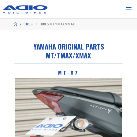
コ
ン
テ
ン
ホ
BIKES
BIKES MT/TMAX/XMAX
ー
ツ
ム
へ
ス
YAMAHA ORIGINAL PARTS
キ
MT/TMAX/XMAX
ッ
プ
MT-07