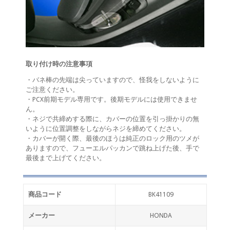
取り付け時の注意事項
・バネ棒の先端は尖っていますので、怪我をしないように
ご注意ください。
・PCX前期モデル専用です。後期モデルには使用できませ
ん。
・ネジで共締めする際に、カバーの位置を引っ掛かりの無
いように位置調整をしながらネジを締めてください。
・カバーが開く際、最後のほうは純正のロック用のツメが
ありますので、フューエルパッカンで跳ね上げた後、手で
最後まで上げてください。
商品コード
BK41109
メーカー
HONDA