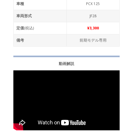
車種
PCX 125
車両形式
JF28
定価
(税込)
¥3,300
備考
前期モデル専用
動画解説