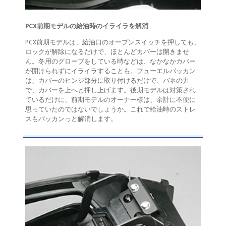
PCX前期モデルの給油時のイライラを解消
PCX前期モデルは、給油口のオープンスイッチを押しても、
ロックが解除になるだけで、ほとんどカバーは開きませ
ん。冬用のグローブをしている時などは、なかなかカバー
が開けられずにイライラすることも。フューエルパッカン
は、カバーのヒンジ部分に取り付けるだけで、バネの力
で、カバーを上へと押し上げます。後期モデルは対策され
ているだけに、前期モデルのオーナー様は、余計に不便に
思っていたのではないでしょうか。これで給油時のストレ
スもパッカンっと解消します。