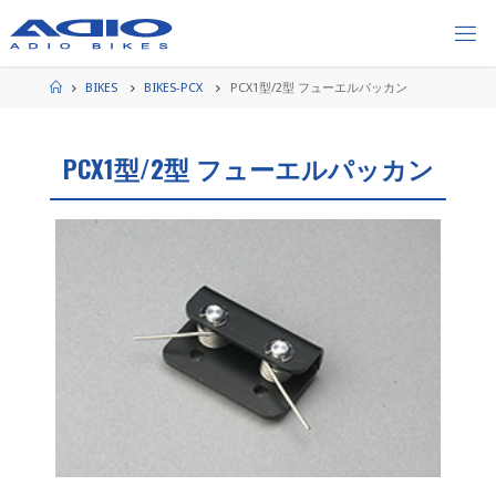
コ
ン
テ
ン
ホ
BIKES
BIKES-PCX
PCX1型/2型 フューエルパッカン
ー
ツ
ム
へ
ス
PCX1型/2型 フューエルパッカン
キ
ッ
プ