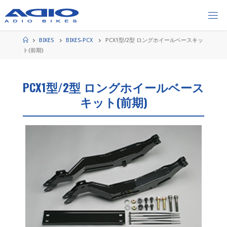
コ
ン
テ
ン
ホ
BIKES
BIKES-PCX
PCX1型/2型 ロングホイールベースキッ
ー
ツ
ト(前期)
ム
へ
ス
PCX1型/2型 ロングホイールベース
キ
ッ
キット(前期)
プ