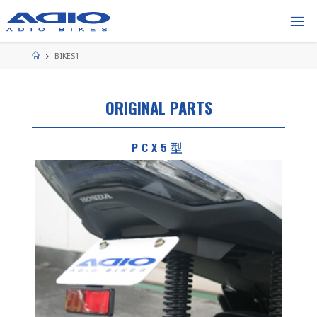
コ
ン
テ
ン
ホ
BIKES1
ー
ツ
ム
へ
ス
ORIGINAL PARTS
キ
ッ
PCX5型
プ