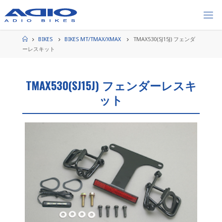
コ
ン
テ
ン
ホ
BIKES
BIKES MT/TMAX/XMAX
TMAX530(SJ15J) フェンダ
ー
ツ
ーレスキット
ム
へ
ス
TMAX530(SJ15J) フェンダーレスキ
キ
ッ
ット
プ