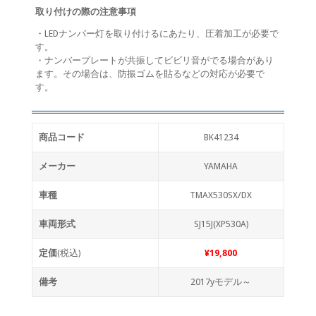
取り付けの際の注意事項
・LEDナンバー灯を取り付けるにあたり、圧着加工が必要で
す。
・ナンバープレートが共振してビビリ音がでる場合があり
ます。その場合は、防振ゴムを貼るなどの対応が必要で
す。
商品コード
BK41234
メーカー
YAMAHA
車種
TMAX530SX/DX
車両形式
SJ15J(XP530A)
定価
(税込)
¥19,800
備考
2017yモデル～